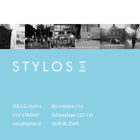
D.B.S.G. Stylos
BG.midden.110
015-2783697
Julianalaan 132-134
info@stylos.nl
2628 BL Delft