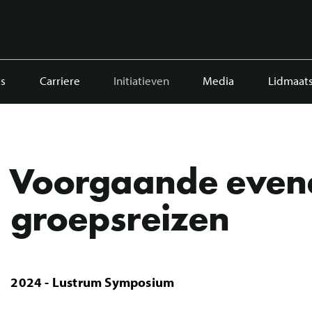
s
Carriere
Initiatieven
Media
Lidmaat
Voorgaande even
groepsreizen
2024 - Lustrum Symposium