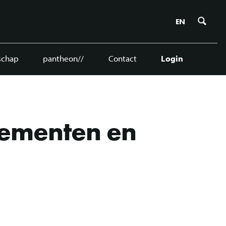
Zoe
EN
schap
pantheon//
Contact
Login
ementen en