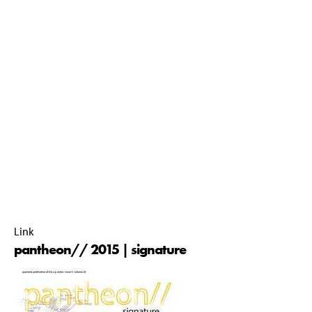
iets anders. De betekenis ervan ontleent zich door de
definities van iets anders dan zichzelf. Daarom heeft het
symbool de potentie om een connectie aan te gaan en
universeel te zijn. Het can refereren in een objectieve en
algemene betekenis. Een verkeersbord bijvoorbeeld,
symboliseert onze gemeenschappelijke verkeersregels. Door
het gebruik van symbolen kunnen we elkaar begrijpen.
pantheon// commissie 2015-2016 |
01 January 2016 |
00:00 |
Link
pantheon// 2015 | signature