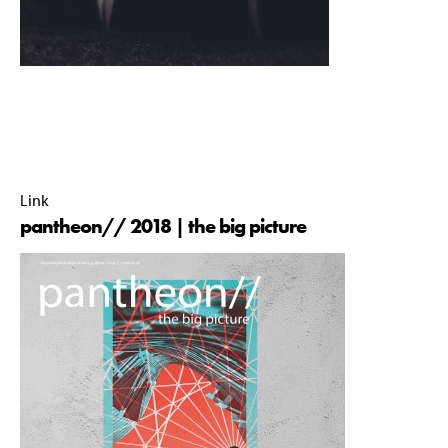
pantheon// commissie 2018-2019 |
01 March 2019 |
00:00 |
Link
pantheon// 2018 | the big picture