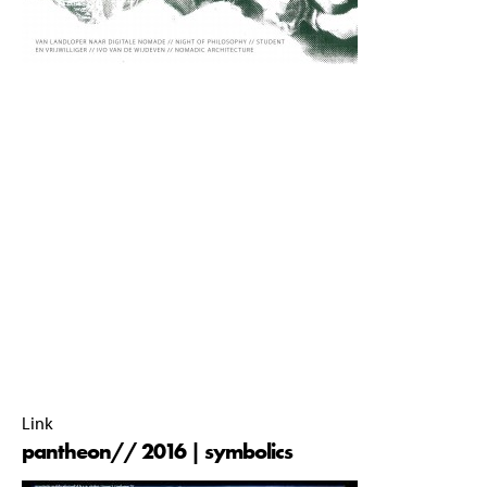
Het thema van
deze editie is geinpsireerd op het thema van het de diesweek
ter ere van de 122e verjaardag van de vereniging, 'Crossing
Borders' Deze extra dikke editie gaat in op zowel de huidige
conflicten met de migratiestromen richting Europa, maar het
geeft ook de mogelijkheid te komen tot nieuwe inzichten en
belicht de verschillende aspecten van grenzen die
verdwijnen en groeiende internationalisering.
pantheon// commissie 2015-2016 |
01 April 2016 |
00:00 |
Link
pantheon// 2016 | symbolics