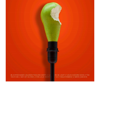
De pantheon//
is een publicatie die elk kwartaal wordt uitgebracht door de
studievereniging D.B.S.G. Stylos, gevestigd aan de faculteit
Bouwkunde van de TU Delft. Hier debateren studenten door
middel van architectuur gerelateerde artikelen, columns en
intervieuws. Elke editie onderzoekt een nieuw thema en
tracht een deel uit t maken van de discussie over de