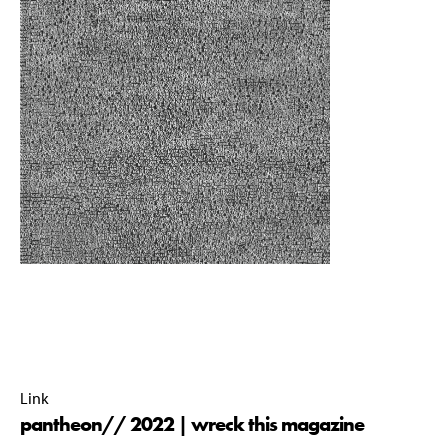
pantheon// commissie 2022-2023 |
16 July 2023 |
15:21 |
Link
pantheon// 2022 | wreck this magazine