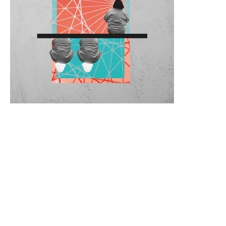
De
pantheon// is een publicatie die elk kwartaal wordt
uitgebracht door de studievereniging D.B.S.G. Stylos,
gevestigd aan de faculteit Bouwkunde van de TU Delft. Hier
debatteren studenten door middel van architectuur
gerelateerde artikelen, columns en intervieuws. Elke editie
onderzoekt een nieuw thema en tracht een deel uit te
maken van de discussie over de gebouwde omgeving in en
buiten de faculteit.