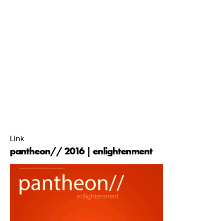
studievereniging D.B.S.G. Stylos, gevestigd aan de faculteit
Bouwkunde van de TU Delft. Hier debatteren studenten door
middel van architectuur gerelateerde artikelen, columns en
intervieuws. Elke editie onderzoekt een nieuw thema en
tracht een deel uit te maken van de discussie over de
gebouwde omgeving in en buiten de faculteit.
pantheon//-commissie 2016-2017 |
23 May 2017 |
10:30 |
Link
pantheon// 2016 | enlightenment