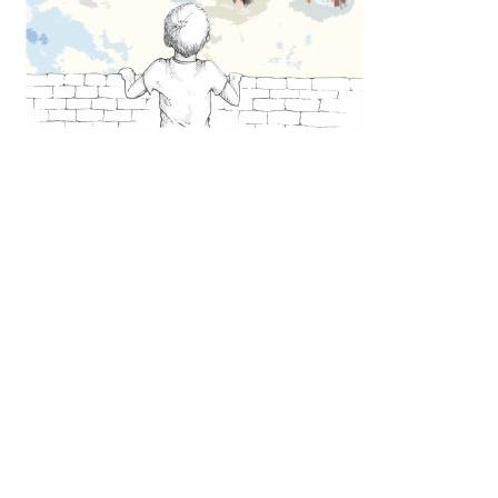
De
pantheon// is een publicatie die elk kwartaal wordt
uitgebracht door de studievereniging D.B.S.G. Stylos,
gevestigd aan de faculteit Bouwkunde van de TU Delft. Hier
debatteren studenten door middel van architectuur
gerelateerde artikelen, columns en intervieuws. Elke editie
onderzoekt een nieuw thema en tracht een deel uit te
maken van de discussie over de gebouwde omgeving in en
buiten de faculteit.
pantheon//-commissie 2017-2018 |
30 May 2018 |