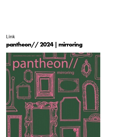
pantheon// commissie 2024-2025 |
19 August 2025 |
16:31 |
Link
pantheon// 2024 | mirroring