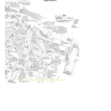
De
architectuurwereld is aan het veranderen. Revoluties als
globalisatie. industrialisatie en digitalisatie maken onze
planeet kleiner en elke dag meer monotoom. De mensen en
gebouwen aan de ene kant van de wereld hebben nog nooit