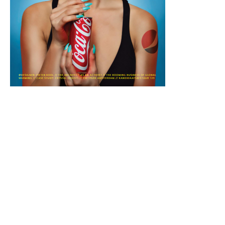
De pantheon//
is een publicatie die elk kwartaal wordt uitgebracht door de
studievereniging D.B.S.G. Stylos, gevestigd aan de faculteit
Bouwkunde van de TU Delft. Hier debateren studenten door
middel van architectuur gerelateerde artikelen, columns en
intervieuws. Elke editie onderzoekt een nieuw thema en
tracht een deel uit t maken van de discussie over de
gebouwde omgeving in en buiten de faculteit.
pantheon// commissie 2015-2016 |
03 November 2016 |