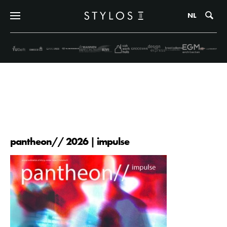
Zo
NL
Pantheon//
pantheon// 2026 | impulse