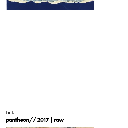
De
pantheon// is een publicatie die elk kwartaal wordt
uitgebracht door de studievereniging D.B.S.G. Stylos,
gevestigd aan de faculteit Bouwkunde van de TU Delft. Hier
debatteren studenten door middel van architectuur
gerelateerde artikelen, columns en intervieuws. Elke editie
onderzoekt een nieuw thema en tracht een deel uit te
maken van de discussie over de gebouwde omgeving in en
buiten de faculteit.
pantheon//-commissie 2016-2017 |
01 October 2017 |
00:00 |
Link
pantheon// 2017 | raw