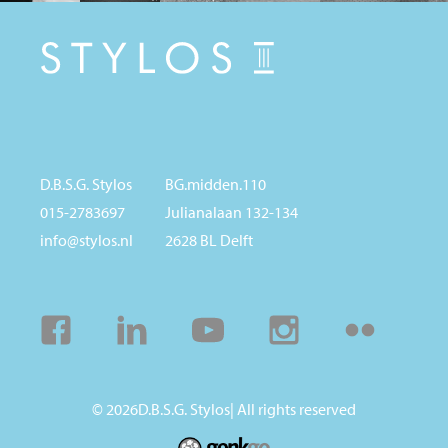
D.B.S.G. Stylos
BG.midden.110
015-2783697
Julianalaan 132-134
info@stylos.nl
2628 BL Delft
Facebook
Linkedin
Youtube
Instagram
Flickr
© 2026
D.B.S.G. Stylos
| All rights reserved