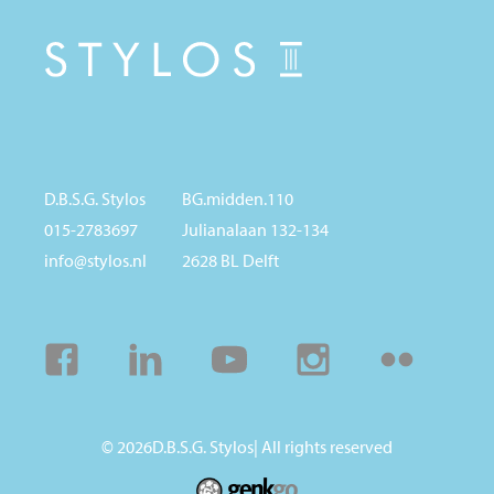
D.B.S.G. Stylos
BG.midden.110
015-2783697
Julianalaan 132-134
info@stylos.nl
2628 BL Delft
Facebook
Linkedin
Youtube
Instagram
Flickr
© 2026
D.B.S.G. Stylos
| All rights reserved